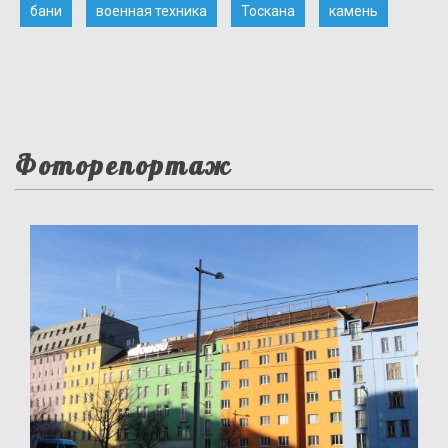
бани
военная техника
Тоскана
камень
Фоторепортаж