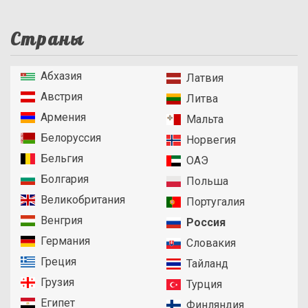
Страны
Абхазия
Латвия
Австрия
Литва
Армения
Мальта
Белоруссия
Норвегия
Бельгия
ОАЭ
Болгария
Польша
Великобритания
Португалия
Венгрия
Россия
Германия
Словакия
Греция
Тайланд
Грузия
Турция
Египет
Финляндия