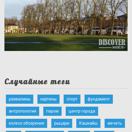
Случайные теги
развалины
картины
спорт
фундамент
антропология
паром
центр города
колесо обозрения
рыцари
Кашкайш
мечеть