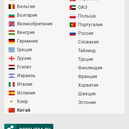
Бельгия
ОАЭ
Болгария
Польша
Великобритания
Португалия
Венгрия
Россия
Германия
Словакия
Греция
Тайланд
Грузия
Турция
Египет
Финляндия
Израиль
Франция
Италия
Хорватия
Испания
Швеция
Кипр
Эстония
Китай