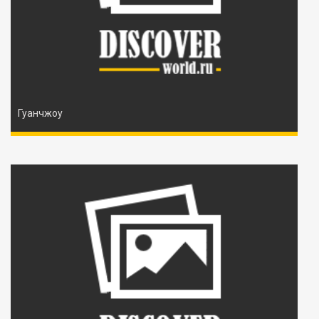
Гуанчжоу