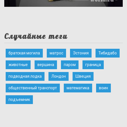
Случайные теги
братская могила
матрос
Эстония
Тибидабо
животные
вершина
паром
граница
подводная лодка
Лондон
Швеция
общественный транспорт
математика
воин
подъемник