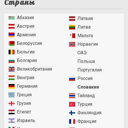
Страны
Абхазия
Латвия
Австрия
Литва
Армения
Мальта
Белоруссия
Норвегия
Бельгия
ОАЭ
Болгария
Польша
Великобритания
Португалия
Венгрия
Россия
Германия
Словакия
Греция
Тайланд
Грузия
Турция
Египет
Финляндия
Израиль
Франция