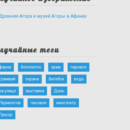
лучайные теги
фауна
бесплатно
храм
паровоз
трамвай
охрана
Витебск
вода
на улице
выставка
Даль
Лермонтов
часовня
кинотеатр
Луксор