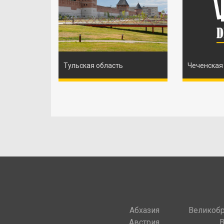
Тульская область
Чеченская
Абхазия
Великобр
Австрия