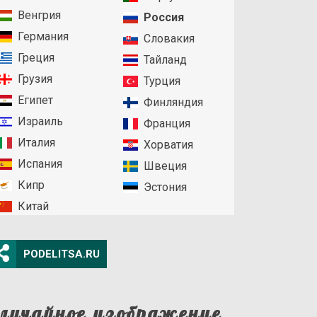
Венгрия
Россия
Германия
Словакия
Греция
Тайланд
Грузия
Турция
Египет
Финляндия
Израиль
Франция
Италия
Хорватия
Испания
Швеция
Кипр
Эстония
Китай
PODELITSA.RU
лучайное изображение