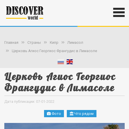
Главная
Страны
Кипр
Лимасол
Церковь Агиос Георгиос Франгудис в Лимасоле
Церковь Агиос Георгиос
Франгудис в Лимасоле
Дата публикации: 07-01-2022
Фото
Что рядом