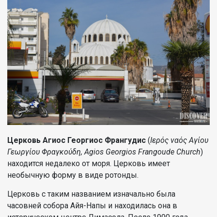
Церковь Агиос Георгиос Франгудис
(
Ιερός ναός Αγίου
Γεωργίου Φραγκούδη, Agios Georgios Frangoude Church
)
находится недалеко от моря. Церковь имеет
необычную форму в виде ротонды.
Церковь с таким названием изначально была
часовней собора Айя-Напы и находилась она в