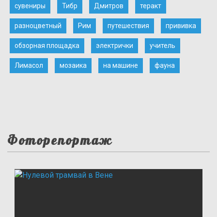
сувениры
Тибр
Дмитров
теракт
разноцветный
Рим
путешествия
прививка
обзорная площадка
электрички
учитель
Лимасол
мозаика
на машине
фауна
Фоторепортаж