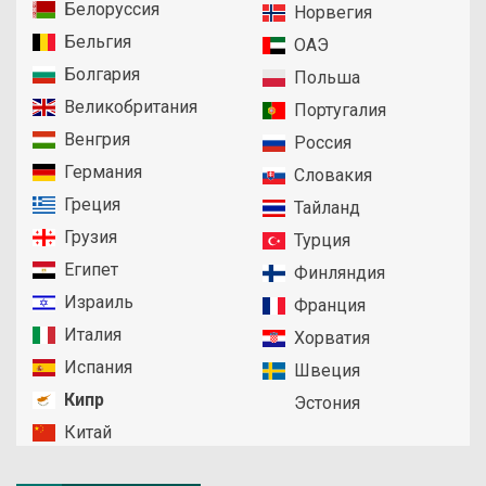
Белоруссия
Норвегия
Бельгия
ОАЭ
Болгария
Польша
Великобритания
Португалия
Венгрия
Россия
Германия
Словакия
Греция
Тайланд
Грузия
Турция
Египет
Финляндия
Израиль
Франция
Италия
Хорватия
Испания
Швеция
Кипр
Эстония
Китай