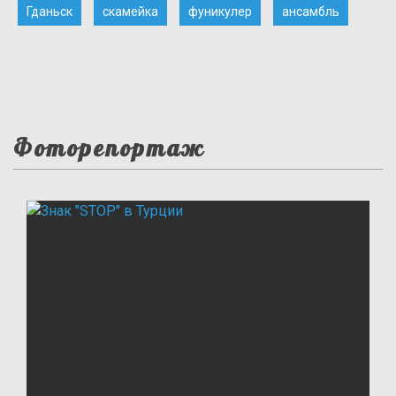
Гданьск
скамейка
фуникулер
ансамбль
Фоторепортаж