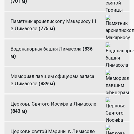
(701 м)
Памятник архиепископу Макариосу III
в Лимасоле
(775 м)
Водонапорная башня Лимасола
(836
м)
Мемориал павшим офицерам запаса
в Лимасоле
(839 м)
Церковь Святого Иосифа в Лимасоле
(843 м)
Церковь святой Марины в Лимасоле