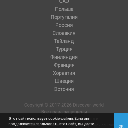
ОАЭ
Польша
Португалия
Россия
Словакия
Тайланд
Турция
Финляндия
Франция
Хорватия
Швеция
Эстония
Copyright © 2017-2026 Discover-world
Все права защищены
Политика конфиденциальности
Этот сайт использует cookie-файлы. Если вы
продолжаете использовать этот сайт, вы даете
Копирование материалов без указания обратной ссылки
OK