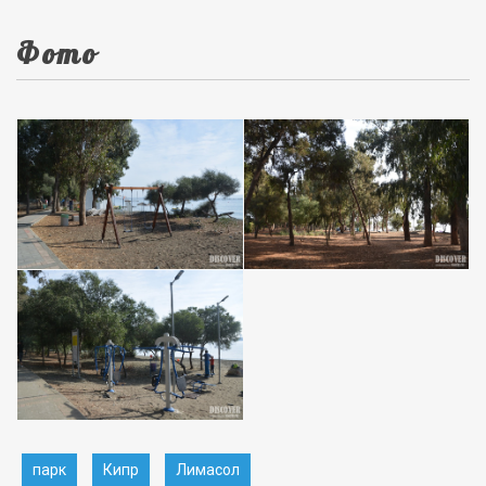
Фото
парк
Кипр
Лимасол