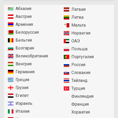
Абхазия
Латвия
Австрия
Литва
Армения
Мальта
Белоруссия
Норвегия
Бельгия
ОАЭ
Болгария
Польша
Великобритания
Португалия
Венгрия
Россия
Германия
Словакия
Греция
Тайланд
Грузия
Турция
Египет
Финляндия
Израиль
Франция
Италия
Хорватия