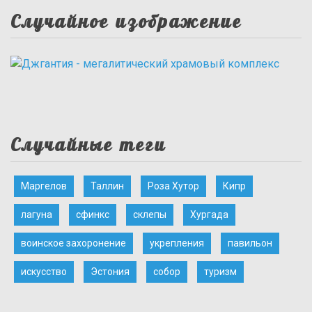
Случайное изображение
Случайные теги
Маргелов
Таллин
Роза Хутор
Кипр
лагуна
сфинкс
склепы
Хургада
воинское захоронение
укрепления
павильон
искусство
Эстония
собор
туризм