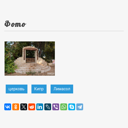
Фото
церковь
Кипр
Лимасол