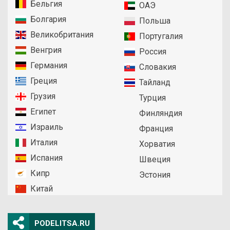
Бельгия
ОАЭ
Болгария
Польша
Великобритания
Португалия
Венгрия
Россия
Германия
Словакия
Греция
Тайланд
Грузия
Турция
Египет
Финляндия
Израиль
Франция
Италия
Хорватия
Испания
Швеция
Кипр
Эстония
Китай
PODELITSA.RU