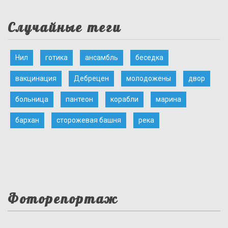
Случайные теги
Нил
готика
ансамбль
беседка
вакцинация
Дебрецен
молодожены
двор
больница
пантеон
корабли
марина
бархан
сторожевая башня
река
Фоторепортаж