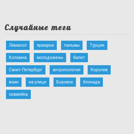
Случайные теги
Лимасол
ярмарка
пальмы
Турция
Коломна
молодожены
билет
Санкт-Петербург
антропология
Королев
воин
на улице
Боровск
блокада
скамейка