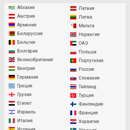
Абхазия
Латвия
Австрия
Литва
Армения
Мальта
Белоруссия
Норвегия
Бельгия
ОАЭ
Болгария
Польша
Великобритания
Португалия
Венгрия
Россия
Германия
Словакия
Греция
Тайланд
Грузия
Турция
Египет
Финляндия
Израиль
Франция
Италия
Хорватия
Испания