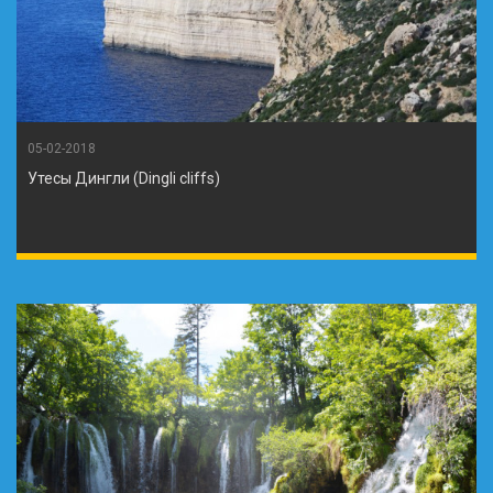
05-02-2018
Утесы Дингли (Dingli cliffs)