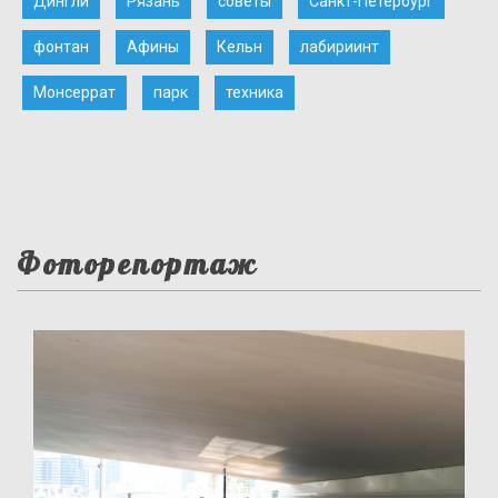
Дингли
Рязань
советы
Санкт-Петербург
фонтан
Афины
Кельн
лабириинт
Монсеррат
парк
техника
Фоторепортаж