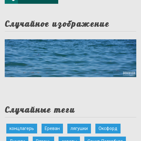
Случайное изображение
Случайные теги
концлагерь
Ереван
лягушки
Оксфорд