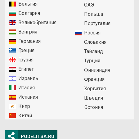
Бельгия
ОАЭ
Болгария
Польша
Великобритания
Португалия
Венгрия
Россия
Германия
Словакия
Греция
Тайланд
Грузия
Турция
Египет
Финляндия
Израиль
Франция
Италия
Хорватия
Испания
Швеция
Кипр
Эстония
Китай
PODELITSA.RU