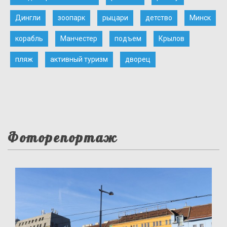
Дингли
зоопарк
рыцари
детство
Минск
корабль
Манчестер
подъем
Крылов
пляж
активный туризм
дворец
Фоторепортаж